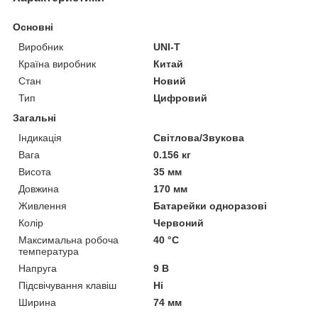
Основні
Виробник
UNI-T
Країна виробник
Китай
Стан
Новий
Тип
Цифровий
Загальні
Індикація
Світлова/Звукова
Вага
0.156 кг
Висота
35 мм
Довжина
170 мм
Живлення
Батарейки одноразові
Колір
Червоний
Максимальна робоча
40 °С
температура
Напруга
9 В
Підсвічування клавіш
Ні
Ширина
74 мм