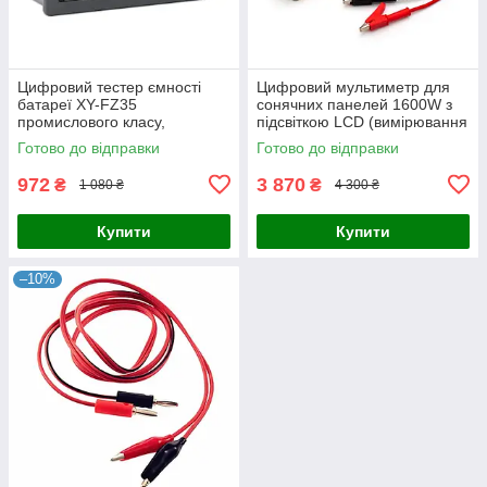
Цифровий тестер ємності
Цифровий мультиметр для
батареї XY-FZ35
сонячних панелей 1600W з
промислового класу,
підсвіткою LCD (вимірювання
Електронне навантаження 5
MPPT, потужності, напруги та
Готово до відправки
Готово до відправки
A 35 W
струму)
972
3 870
₴
₴
1 080 ₴
4 300 ₴
Купити
Купити
–10%