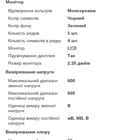
Монітор
Відтворення кольорів
Монохромна
Колір символів
Чорний
Колір фону
Зелений
Кількість рядків
1 шт.
Кількість символів в рядку
4 шт.
Монітор
LCD
Підсвічування дисплея
Так
Розмір монітора
2.35 дюйм
Вимірювання напруги
Максимальний діапазон
600
змінної напруги
Максимальний діапазон
600
постійної напруги
Одиниці виміру змінної
В
напруги
Одиниці виміру постійної
мВ, МВ, В
напруги
Вимірювання опору