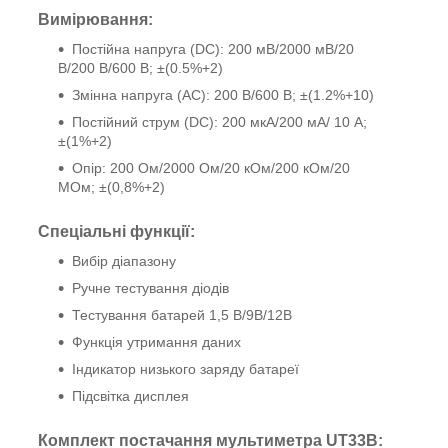
Вимірювання:
Постійна напруга (DC)
:
200 мВ/2000 мВ/20
В/200 В/600 В; ±(0.5%+2)
Змінна напруга (AC)
:
200 В/600 В; ±(1.2%+10)
Постійний струм (DC)
:
200 мкА/200 мА/ 10 A;
±(1%+2)
Опір
:
200 Ом/2000 Ом/20 кОм/200 кОм/20
MОм; ±(0,8%+2)
Спеціальні функції:
Вибір діапазону
Ручне тестування діодів
Тестування батарей 1,5 В/9В/12В
Функція утримання даних
Індикатор низького заряду батареї
Підсвітка дисплея
Комплект постачання мультиметра UT33В: