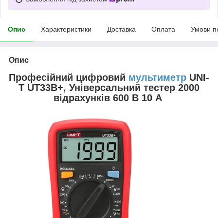
Опис
Характеристики
Доставка
Оплата
Умови п
Опис
Професійний цифровий
мультиметр
UNI-
T UT33B+, Універсальний тестер 2000
відрахунків 600 В 10 А