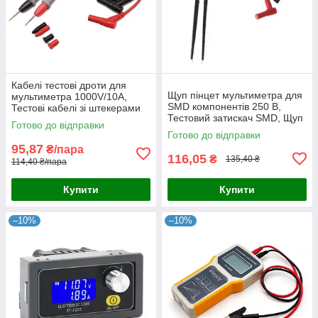
Кабелі тестові дроти для
Щуп пінцет мультиметра для
мультиметра 1000V/10A,
SMD компонентів 250 В,
Тестові кабелі зі штекерами
Тестовий затискач SMD, Щуп
банана для мультиметра
Готово до відправки
пінцет для вимірювання SMD
Готово до відправки
елементів
95,87
₴/пара
116,05
₴
135,40 ₴
114,40 ₴/пара
Купити
Купити
–10%
–10%