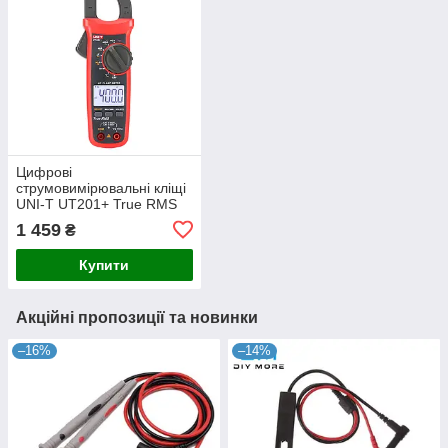
Цифрові
струмовимірювальні кліщі
UNI-T UT201+ True RMS
— Струмові кліщі AC
1 459
₴
400A, 600V з функцією
NCV та автовибором
Купити
діапазону
Акційні пропозиції та новинки
–16%
–14%