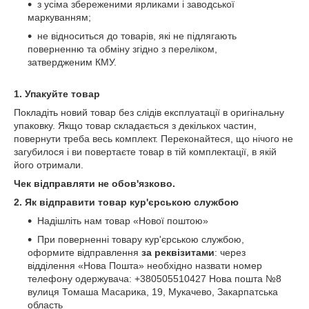
з усіма збереженими ярликами і заводської
маркуванням;
не відноситься до товарів, які не підлягають
поверненню та обміну згідно з переліком,
затвердженим КМУ.
1. Упакуйте товар
Покладіть новий товар без слідів експлуатації в оригінальну
упаковку. Якщо товар складається з декількох частин,
повернути треба весь комплект. Переконайтеся, що нічого не
загубилося і ви повертаєте товар в тій комплектації, в якій
його отримали.
Чек відправляти не обов'язково.
2. Як відправити товар кур'єрською службою
Надішліть нам товар «Нової поштою»
При поверненні товару кур'єрською службою,
оформите відправлення
за реквізитами
: через
відділення «Нова Пошта» необхідно назвати номер
телефону одержувача: +380505510427 Нова пошта №8
вулиця Томаша Масарика, 19, Мукачево, Закарпатська
область