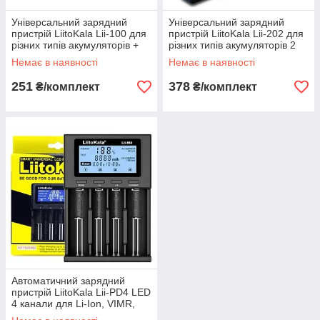
Універсальний зарядний
Універсальний зарядний
пристрій LiitoKala Lii-100 для
пристрій LiitoKala Lii-202 для
різних типів акумуляторів +
різних типів акумуляторів 2
Power Bank
канали + Power Bank
Немає в наявності
Немає в наявності
251
378
₴/комплект
₴/комплект
Автоматичний зарядний
пристрій LiitoKala Lii-PD4 LED
4 канали для Li-Ion, VIMR,
LiFePO4, Ni-Mh/Ni-Cd