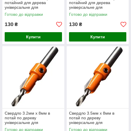
потайний для дерева
потайний для дерева
універсальне для
універсальне для
виробництва будівельних і
виробництва будівельних і
Готово до відправки
Готово до відправки
ремонтних робіт
ремонтних робіт
130
130
₴
₴
Купити
Купити
Свердло 3.2мм x 8мм в
Свердло 3.5мм x 8мм в
потай по дереву
потай по дереву
універсальне для
універсальне для
виробництва будівельних і
виробництва будівельних і
Готово до відправки
Готово до відправки