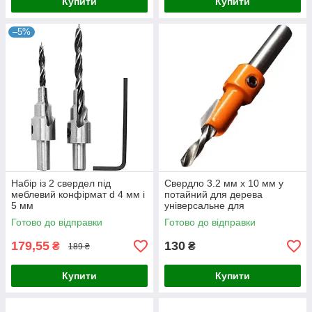
Купити
Купити
–5%
Набір із 2 свердел під
Свердло 3.2 мм x 10 мм у
меблевий конфірмат d 4 мм і
потайний для дерева
5 мм
універсальне для
виробництва будівельних і
Готово до відправки
Готово до відправки
ремонтних робіт
179,55
130
₴
₴
189 ₴
Купити
Купити