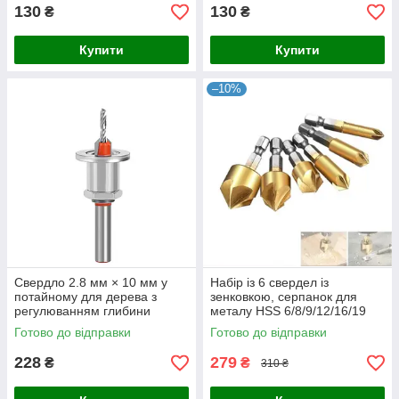
130
130
₴
₴
Купити
Купити
–10%
Свердло 2.8 мм × 10 мм у
Набір із 6 свердел із
потайному для дерева з
зенковкою, серпанок для
регулюванням глибини
металу HSS 6/8/9/12/16/19
мм 6-гранні, твердосплавні
Готово до відправки
Готово до відправки
жовті.
228
279
₴
₴
310 ₴