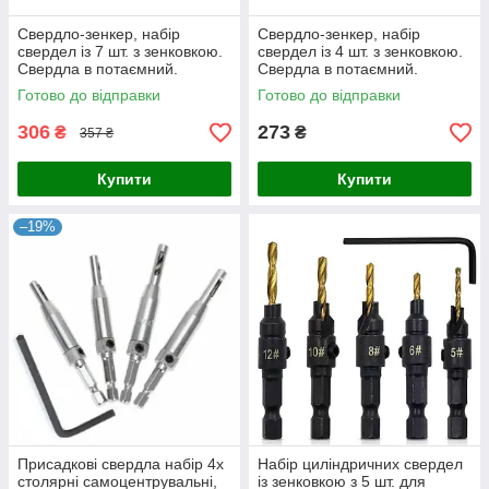
Свердло-зенкер, набір
Свердло-зенкер, набір
свердел із 7 шт. з зенковкою.
свердел із 4 шт. з зенковкою.
Свердла в потаємний.
Свердла в потаємний.
Свердління та зенкування
Свердління та зенкування
Готово до відправки
Готово до відправки
обдимо дією.
обдимо дією.
306
273
₴
₴
357 ₴
Купити
Купити
–19%
Присадкові свердла набір 4x
Набір циліндричних свердел
столярні самоцентрувальні,
із зенковкою з 5 шт. для