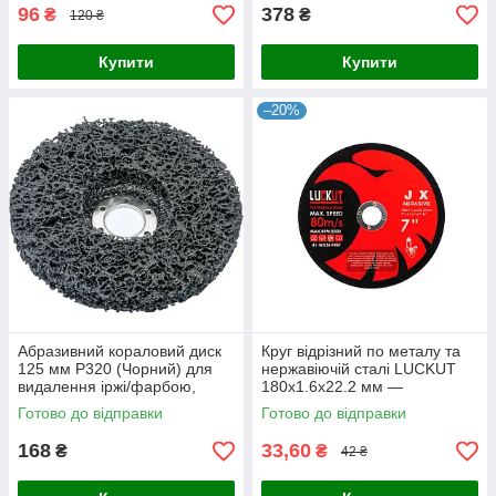
96
378
₴
₴
120 ₴
Купити
Купити
–20%
Абразивний кораловий диск
Круг відрізний по металу та
125 мм P320 (Чорний) для
нержавіючій сталі LUCKUT
видалення іржі/фарбою,
180х1.6х22.2 мм —
Низька жорсткість
Абразивний диск для КШМ
Готово до відправки
Готово до відправки
168
33,60
₴
₴
42 ₴