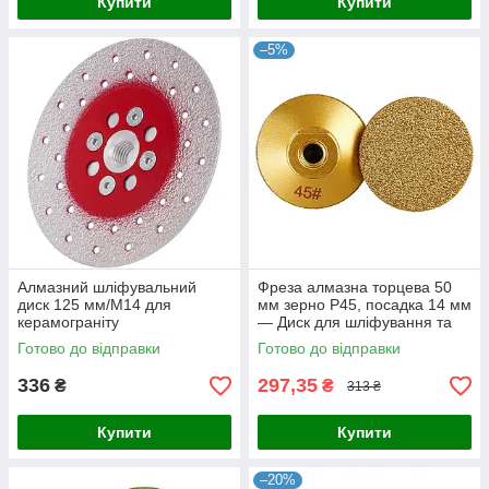
Купити
Купити
–5%
Алмазний шліфувальний
Фреза алмазна торцева 50
диск 125 мм/М14 для
мм зерно Р45, посадка 14 мм
керамограніту
— Диск для шліфування та
обробки каменю, мармуру,
Готово до відправки
Готово до відправки
граніту
336
297,35
₴
₴
313 ₴
Купити
Купити
–20%