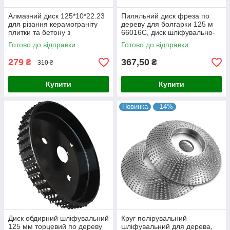
Алмазний диск 125*10*22.23
Пиляльний диск фреза по
для різання керамограніту
дереву для болгарки 125 м
плитки та бетону з
66016C, диск шліфувально-
хвилеподібним різанням на
відрізний розпильний по
Готово до відправки
Готово до відправки
болгарку
дереву
279
367,50
₴
₴
310 ₴
Купити
Купити
Новинка
–14%
Диск обдирний шліфувальний
Круг полірувальний
125 мм торцевий по дереву
шліфувальний для дерева,