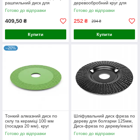
рашпильний диск для
деревообробний круг для
шліфування
шліфування з уколом
Готово до відправки
Готово до відправки
409,50
252
₴
₴
294 ₴
Купити
Купити
–20%
Тонкий алмазний диск по
Шліфувальний диск фреза по
склу та кераміці 100 мм
дереву для болгарки 125мм,
(посадка 20 мм), круг
Диск-фреза по дереву/емалі
відрізний для болгарки КШМ
та алюмінію зернистість №2
Готово до відправки
Готово до відправки