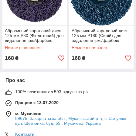
Абразивний кораловий диск
Абразивний кораловий диск
125 мм P80 (Фіолетовий) для
125 мм P180 (Синій) для
видалення іржі/фарбою,
видалення іржі/фарбою,
жорсткий
Середня жорсткість
Немає в наявності
Немає в наявності
168
168
₴
₴
Про нас
100% позитивних з 593 відгуків за рік
Працює з 13.07.2020
м. Мукачево
89675, Закарпатська обл., Мукачівський р-н, с. Залужжя,
вул. Шевченка, буд. 69 , Мукачево, Україна
Контакти