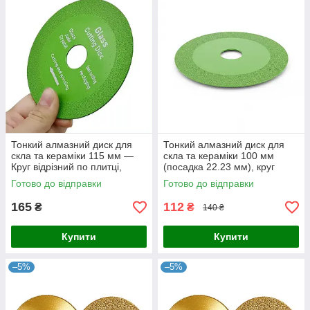
Тонкий алмазний диск для
Тонкий алмазний диск для
скла та кераміки 115 мм —
скла та кераміки 100 мм
Круг відрізний по плитці,
(посадка 22.23 мм), круг
мозаїці та дзеркалу для
відрізний для болгарки КШМ
Готово до відправки
Готово до відправки
болгарки КШМ
165
112
₴
₴
140 ₴
Купити
Купити
–5%
–5%