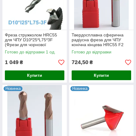
Фреза стружколом HRC55
Твердосплавна сферична
для ЧПУ D10*25*L75*3F
радіусна фреза для ЧПУ
(Фрези для чорнової
конічна кінцева HRC55 F2
обробки, фрези для розкрою)
Jerray R4 D8 I16 L75
Готово до відправки 1 од.
Готово до відправки
карбідна
1 049
724,50
₴
₴
Купити
Купити
Новинка
Новинка