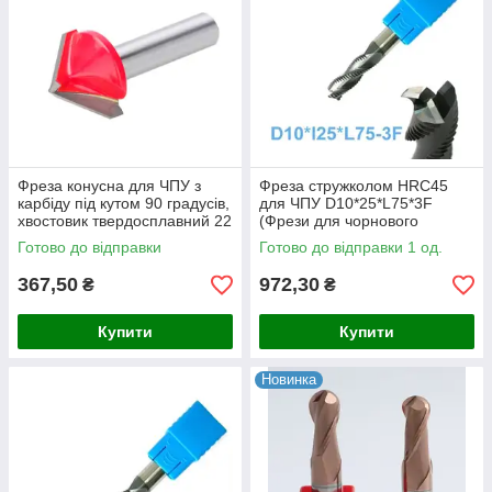
Фреза конусна для ЧПУ з
Фреза стружколом HRC45
карбіду під кутом 90 градусів,
для ЧПУ D10*25*L75*3F
хвостовик твердосплавний 22
(Фрези для чорнового
мм V-подібна
оброблення, фрези для
Готово до відправки
Готово до відправки 1 од.
розкроювання)
367,50
972,30
₴
₴
Купити
Купити
Новинка