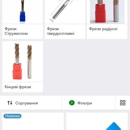
Фрези
Фрези
Фрези радіусні
Стружколом
твердосплавні
Кінцеві фрези
Сортування
0
Фільтри
Новинка