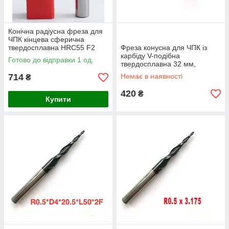
Конічна радіусна фреза для
ЧПК кінцева сферична
твердосплавна HRC55 F2
Фреза конусна для ЧПК із
Jerray R4 D8 I16 L60
карбіду V-подібна
Готово до відправки 1 од.
карбідна
твердосплавна 32 мм,
хвостовик під кутом 90
714
Немає в наявності
₴
градусів
420
₴
Купити