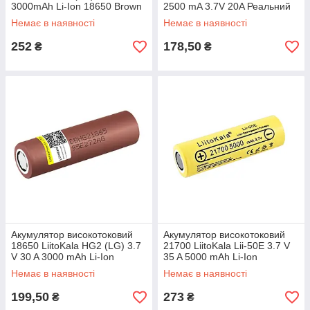
3000mAh Li-Ion 18650 Brown
2500 mA 3.7V 20A Реальний
з клемами Внутрішній опір:
опір меньше 20 Ом для
Немає в наявності
Немає в наявності
<20 мОм
різних пристроїв
252
178,50
₴
₴
Акумулятор високотоковий
Акумулятор високотоковий
18650 LiitoKala HG2 (LG) 3.7
21700 LiitoKala Lii-50E 3.7 V
V 30 A 3000 mAh Li-Ion
35 A 5000 mAh Li-Ion
Внутрішній опір: <20 мОм
Немає в наявності
Немає в наявності
199,50
273
₴
₴