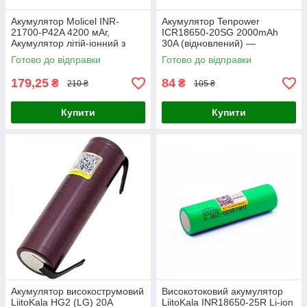
Акумулятор Molicel INR-
Акумулятор Tenpower
21700-P42A 4200 мАг,
ICR18650-20SG 2000mAh
Акумулятор літій-іонний з
30A (відновлений) —
плоским плюсовим контактом
Високострумовий Li-ion
Готово до відправки
Готово до відправки
(flat top)
елемент 18650
179,25
84
₴
₴
210 ₴
105 ₴
Купити
Купити
Акумулятор високострумовий
Високотоковий акумулятор
LiitoKala HG2 (LG) 20A
LiitoKala INR18650-25R Li-ion