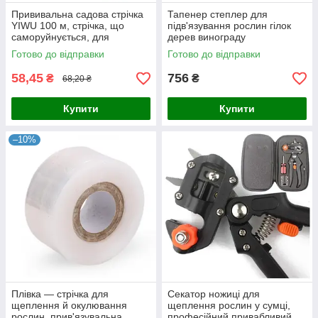
Прививальна садова стрічка
Тапенер степлер для
YIWU 100 м, стрічка, що
підв'язування рослин гілок
саморуйнується, для
дерев винограду
привівок дерев Садова плівка
Tapetool,садовий інструмент
Готово до відправки
Готово до відправки
для щеплення
підв'язувальний степлер
58,45
756
₴
₴
68,20 ₴
Купити
Купити
–10%
Плівка — стрічка для
Секатор ножиці для
щеплення й окулювання
щеплення рослин у сумці,
рослин, прив'язувальна
професійний привабливий