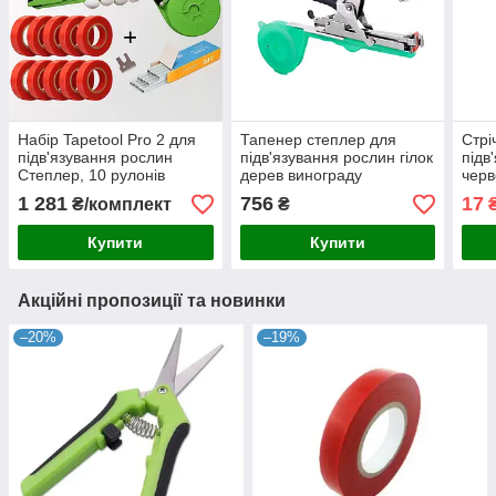
Набір Tapetool Pro 2 для
Тапенер степлер для
Стрі
підв'язування рослин
підв'язування рослин гілок
підв
Степлер, 10 рулонів
дерев винограду
черв
стрічок, пачка (10000)
Tapetool,садовий
підв
1 281
756
17
₴/комплект
₴
скоб, тапенер
інструмент
висо
підв'язувальний степлер
Купити
Купити
Акційні пропозиції та новинки
–20%
–19%