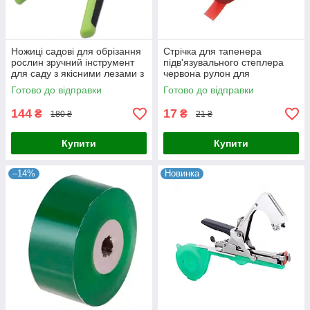
Ножиці садові для обрізання
Стрічка для тапенера
рослин зручний інструмент
підв'язувального степлера
для саду з якісними лезами з
червона рулон для
неіржавки
підв'язування садових
Готово до відправки
Готово до відправки
високорослих рослин
144
17
₴
₴
180 ₴
21 ₴
Купити
Купити
–14%
Новинка