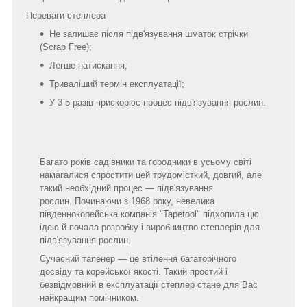
Переваги степлера
Не залишає після підв'язування шматок стрічки
(Scrap Free);
Легше натискання;
Триваліший термін експлуатації;
У 3-5 разів прискорює процес підв'язування рослин.
Багато років садівники та городники в усьому світі
намагалися спростити цей трудомісткий, довгий, але
такий необхідний процес — підв'язування
рослин. Починаючи з 1968 року, невелика
південнокорейська компанія "Tapetool" підхопила цю
ідею й почала розробку і виробництво степлерів для
підв'язування рослин.
Сучасний тапенер — це втілення багаторічного
досвіду та корейської якості. Такий простий і
безвідмовний в експлуатації степлер стане для Вас
найкращим помічником.