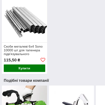
Скоби металеві 6x4 Sono
10000 шт для тапенера
підв'язувального
степлера, для
115,50
₴
підв'язування рослин
Купити
Подібні товари компанії