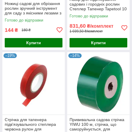
Ножиці садові для обрізання
садових і городніх рослин
рослин зручний інструмент
Степлер Тапенер Tapetool 10
для саду з якісними лезами з
рулонів стрічок (10000) скоб
Готово до відправки
неіржавки
Готово до відправки
831,60
₴/комплект
144
₴
180 ₴
1 039,50 ₴/комплект
Купити
Купити
–19%
–14%
Стрічка для тапенера
Прививальна садова стрічка
підв'язувального степлера
YIWU 100 м, стрічка, що
червона рулон для
саморуйнується, для