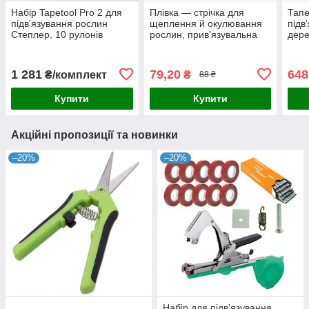
Набір Tapetool Pro 2 для
Плівка — стрічка для
Тапе
підв'язування рослин
щеплення й окулювання
підв
Степлер, 10 рулонів
рослин, прив'язувальна
дере
стрічок, пачка (10000)
стрічка для
Tape
скоб, тапенер
підв'язування винограду,
інст
малини, овочів
підв
1 281
79,20
648
₴/комплект
₴
88 ₴
Купити
Купити
Акційні пропозиції та новинки
–20%
–20%
Набір для підв'язування