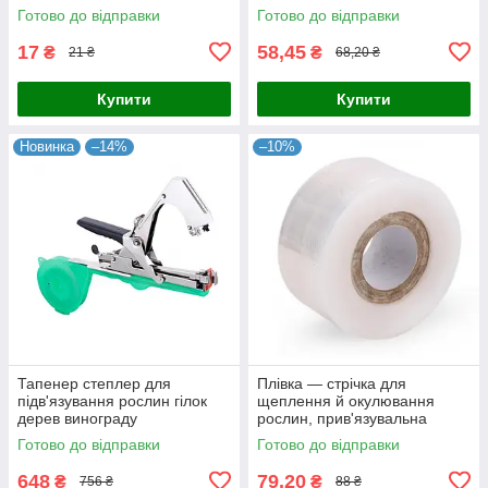
підв'язування садових
привівок дерев Садова плівка
Готово до відправки
Готово до відправки
високорослих рослин
для щеплення
17
58,45
₴
₴
21 ₴
68,20 ₴
Купити
Купити
Новинка
–14%
–10%
Тапенер степлер для
Плівка — стрічка для
підв'язування рослин гілок
щеплення й окулювання
дерев винограду
рослин, прив'язувальна
Tapetool,садовий інструмент
стрічка для
Готово до відправки
Готово до відправки
підв'язувальний степлер
підв'язування винограду,
малини, овочів
648
79,20
₴
₴
756 ₴
88 ₴