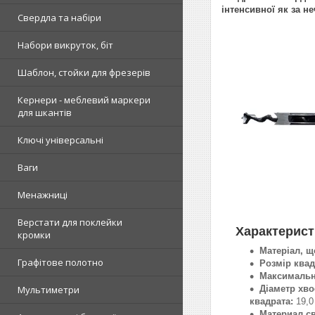
інтенсивної як за не
Свердла та набіри
Набори викруток, біт
Шаблон, стойки для фрезерів
Кернери - меблевий маркери
для шкантів
Ключі універсальні
Ваги
Менажниці
Верстати для поклейки
Характерист
кромки
Матеріал, щ
Графітове полотно
Розмір квад
Максимальн
Діаметр хво
Мультиметри
квадрата:
19,0
Материал с