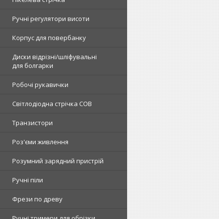
Ручні регулятори висоти
Корпус для повербанку
Диски відрізні/шліфувальні
для болгарки
Робочі рукавички
Світлодіодна стрічка COB
Транзистори
Роз'єми живлення
Розумний зарядний пристрій
Ручні піли
Фрези по древу
Ручні тримери для обрізки