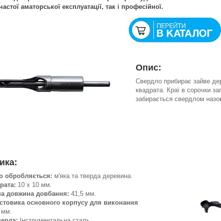
частої аматорської експлуатації, так і професійної.
Опис:
Свердло прибирає зайве де
квадрата. Краї в сорочки за
забирається свердлом назов
ика:
о обробляється:
м'яка та тверда деревина.
рата:
10 х 10 мм.
а довжина довбання:
41,5 мм.
стовика основного корпусу для виконання
 мм.
верла:
Інструментальна сталь.