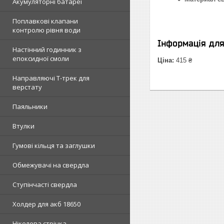
Акумуляторні батареї
Поплавкові клапани
контролю рівня води
Інформація дл
Настінний годинник з
епоксидної смоли
Ціна:
415 ₴
Направляючі Т-трек для
верстату
Паяльники
Втулки
Гумові кільця та заглушки
Обмежувачі на свердла
Ступінчасті свердла
Холдер для акб 18650
Нікелева стрічка