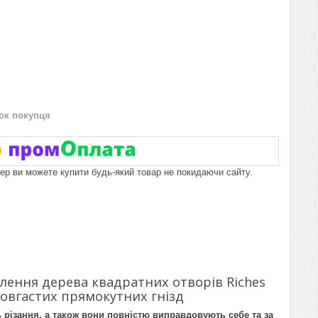
нок покупця
пер ви можете купити будь-який товар не покидаючи сайту.
лення дерева квадратних отворів Riches
довгастих прямокутних гнізд
ь різання, а також вони повністю виправдовують себе та за