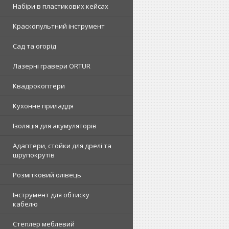
Набіри в пластикових кейсах
Краскопультний інструмент
Сад та огорід
Лазерні гравери ORTUR
Квадрокоптери
Кухонне приладдя
Ізоляція для акумуляторів
Адаптери, стойки для дрелі та
шрупокрутів
Розмітковий олівець
Інструмент для обтиску
кабелю
Степлер меблевий