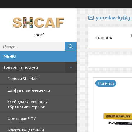
yaroslaw.lg@g
Shcaf
ГОЛОВНА
Товари та послуги
Стрічки Sheldahl
Новинка
Шліфувальні єлементи
Клей для склеювання
абразивних стрічок
Фрези для ЧПУ
Індуктивні датчики