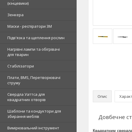
(кінцевики)
Зенкера
Маски - респіратори 3М
Підв'язка та щеплення рослин
Нагрівні лампи та обігрівачі
для тварин
Стабілізатори
Плати, BMS, Перетворювачі
струму
Свердла Уаттса для
Опис
Харак
квадратних отворів
Шаблони та кондуктори для
Довбечне ст
збирання меблів
Вимірювальний інструмент
Квадратним свердлам