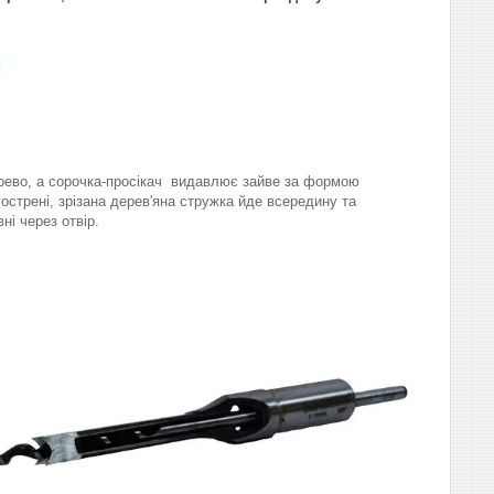
рево, а сорочка-просікач видавлює зайве за формою
гострені, зрізана дерев'яна стружка йде всередину та
ні через отвір.