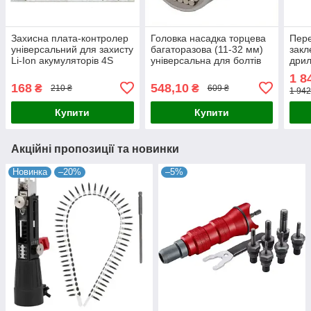
Захисна плата-контролер
Головка насадка торцева
Пере
універсальний для захисту
багаторазова (11-32 мм)
закл
Li-Ion акумуляторів 4S
універсальна для болтів
дрил
16.8V 100A модуль BMS
гайок, під ключ
голо
1 8
шурупокрут дриль.
плас
168
548,10
₴
₴
210 ₴
609 ₴
1 942
Купити
Купити
Акційні пропозиції та новинки
Новинка
–20%
–5%