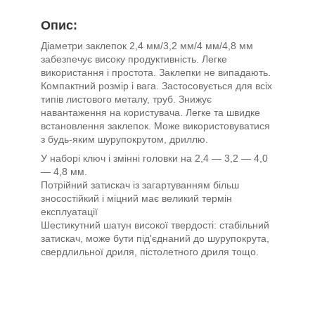
Опис:
Діаметри заклепок 2,4 мм/3,2 мм/4 мм/4,8 мм
забезпечує високу продуктивність. Легке
використання і простота. Заклепки не випадають.
Компактний розмір і вага. Застосовується для всіх
типів листового металу, труб. Знижує
навантаження на користувача. Легке та швидке
встановлення заклепок. Може використовуватися
з будь-яким шурупокрутом, дриллю.
У наборі ключ і змінні головки на 2,4 — 3,2 — 4,0
— 4,8 мм.
Потрійний затискач із загартуванням більш
зносостійкий і міцний має великий термін
експлуатації
Шестикутний шатун високої твердості: стабільний
затискач, може бути під'єднаний до шурупокрута,
свердлильної дриля, пістолетного дриля тощо.