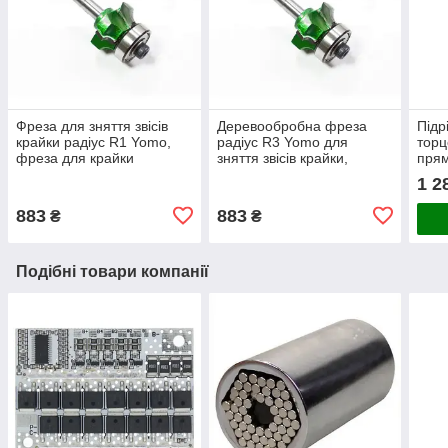
Фреза для зняття звісів
Деревообробна фреза
Підр
крайки радіус R1 Yomo,
радіус R3 Yomo для
торц
фреза для крайки
зняття звісів крайки,
прям
деревини
фреза різак для крайки
різа
1 2
ПВХ деревообробний
для дерева ПВХ
кра
фрезер
різа
883
883
₴
₴
ПВХ
Подібні товари компанії