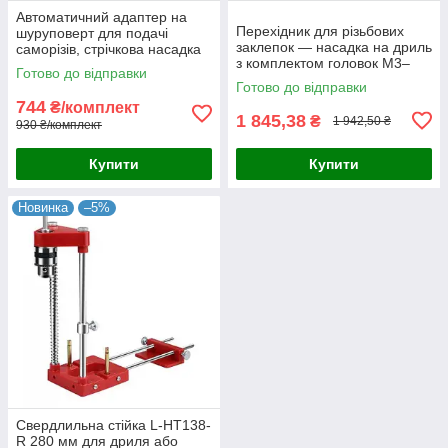
Автоматичний адаптер на
Перехідник для різьбових
шуруповерт для подачі
заклепок — насадка на дриль
саморізів, стрічкова насадка
з комплектом головок M3–
на шуруповерт для
Готово до відправки
M10 у пластиковому кейсі
гіпсокартону
Готово до відправки
744
₴/комплект
1 845,38
₴
1 942,50 ₴
930 ₴/комплект
Купити
Купити
Новинка
–5%
Свердлильна стійка L-HT138-
R 280 мм для дриля або