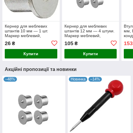
Кернер для меблевих
Кернер для меблевих
Втул
штантів 10 мм — 1 шт.
штантів 12 мм — 4 штуки.
мм, 
Маркер меблевий,
Маркер меблевий,
конд
Шкантові розмітчики
Шкантові розмітчики
свер
26
105
153
₴
₴
дрил
Купити
Купити
Акційні пропозиції та новинки
–48%
Новинка
–14%