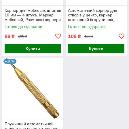
Кернер для меблевих штантів
Автоматичний кернер для
10 мм — 4 штука. Маркер
отворів у центр, кернер
меблевий, Розміткові кернери
слюсарний із пружиною,
для штифтових з'єднань
автокерн для дерева
Готово до відправки
Готово до відправки
пластику металу
98
108
₴
₴
190 ₴
126 ₴
Купити
Купити
–10%
Пружинний автоматичний
кернер для розмітки, кернер