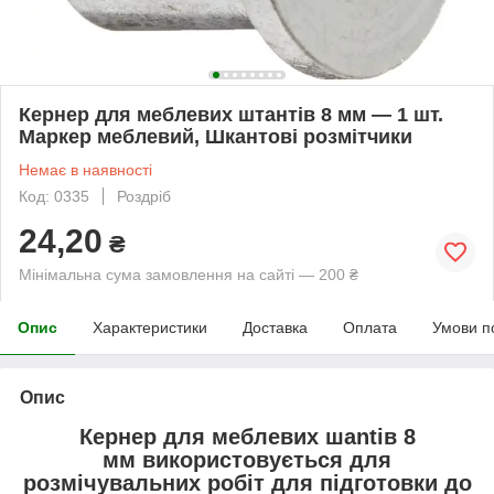
Кернер для меблевих штантів 8 мм — 1 шт.
Маркер меблевий, Шкантові розмітчики
Немає в наявності
Код: 0335
Роздріб
24,20
₴
Мінімальна сума замовлення на сайті — 200 ₴
Опис
Характеристики
Доставка
Оплата
Умови п
Опис
Кернер для меблевих шantів 8
мм використовується для
розмічувальних робіт для підготовки до