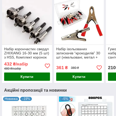
Набір корончастих свердл
Набір ізольованих
Гумо
ZHIXIANG 16-30 мм (5 шт)
затискачів “крокодилів” 30
набі
з HSS, Комплект коронок
шт (нікельовані, метал +
сант
по металу, дереву,
ПВХ)
гумо
432
₴/набір
пластику
шт.
361
210
₴
380 ₴
480 ₴/набір
Купити
Купити
Акційні пропозиції та новинки
Новинка
–19%
–5%