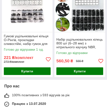
Гумові ущільнювальні кільця
Набір ущільнювальних кілець
О-Рінгів, прокладки
800 шт (6–28 мм) з
оливостійкі, набір гумок для
нітрильного каучуку NBR,
сантехніки 225 шт. d 3-22
Готово до відправки 1 од.
чорного кольору, у
Готово до відправки
пластиковому боксі
221
₴/комплект
560,50
₴
590 ₴
273 ₴/комплект
Купити
Купити
Про нас
100% позитивних з 593 відгуків за рік
Працює з 13.07.2020