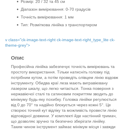
Розмір: 20 / 32 та 45 см
Діапазон вимірювання: 0-70 градусів
Точність
вимірювання
: 1 мм
Тип: Розміткова лінійка з транспортиром
v class="ck-image-text-right ck-image-text-right_type_lite ck-
theme-grey">
Опис
Професійна лінійка забезпечує точність вимірювань та
простоту використання. Тільки натисніть головку під
потрібним кутом, а потім проведіть олівцем лінію вздовж
інструменту. Обидва краї леза мають вигравіювану
лазером шкалу, що легко читається. Тонка поверхня з
нержавіючої сталі та сатиновим покриттям зводить до
мінімуму будь-яку похибку. Головка лінійки регулюється
від 0 до 70° та надійно блокується через кожні 5°. Це
створює точний кут відліку та можливість провести лінію
відповідної довжини. У комплекті йде настінний тримач,
що дозволяє зручно та безпечно зберігати лінійку.
Таким чином інструмент займає мінімум місця і завжди