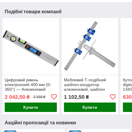
Подібні товари компанії
Цифровий рівень
Меблевий Т-подібний
Куто
електронний 400 мм (0-
шаблон-кондуктор
digi
360°) — Алюмінієвий
алюмінієвий, шаблон
134S
цифровий кутомір та
лінійка для свердління
інкл
2 042,50
1 102,50
630
₴
₴
2 150 ₴
інклінометр з РК-дисплеєм
отворів під фурнітуру 5мм
калі
Купити
Купити
Акційні пропозиції та новинки