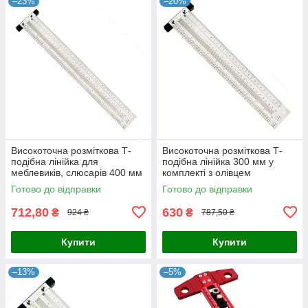
–23%
–20%
Високоточна розміткова Т-
Високоточна розміткова Т-
подібна лінійка для
подібна лінійка 300 мм у
меблевиків, слюсарів 400 мм
комплекті з олівцем
у комплекті з олівцем.
Готово до відправки
Готово до відправки
712,80
630
₴
₴
924 ₴
787,50 ₴
Купити
Купити
–13%
–5%