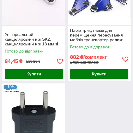
Набір трикутників для
Універсальний
переміщення пересування
канцелярський ніж SK2,
меблів транспортер ролики
канцелярський ніж 18 мм зі
для меблів, важіль і 4 ролики
Готово до відправки
сталі для різання паперу,
Готово до відправки
канцелярський бокскатер
882
₴/комплект
94,45
₴
110,20 ₴
1 029 ₴/комплект
Купити
Купити
–10%