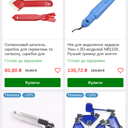
Силіконовий шпатель,
Ніж для видалення задирок
скребок для герметика та
Yiwu з 3D-моделей NB1100,
силікону, скребок для
Ручний тример для зняття
нанесення силікону та
задирок із 3D-моделями
Готово до відправки
Готово до відправки
герметика
80,80
135,72
₴
₴
99,80 ₴
163,80 ₴
Купити
Купити
Новинка
–14%
Новинка
–14%