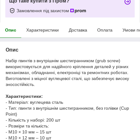
Що таке купити з Пром?
Замовлення під захистом
Опис
Характеристики
Доставка
Оплата
Умови п
Опис
Набір гвинтів з внутрішнім шестигранником (grub screw)
використовується для надійного кріплення деталей у різних
механізмах, обладнанні, електроніці та ремонтних роботах.
Виготовлені з міцної вуглецевої сталі, що забезпечує високу
зносостійкість.
Характеристики:
- Матеріал: вуглецева сталь
- Тип: гвинти з внутрішнім шестигранником, без голівки (Cup
Point)
- Кількість у наборі: 200 шт
- Розміри та кількість:
- M10 × 10 мм – 15 шт
- M10 × 12 мм – 10 шт