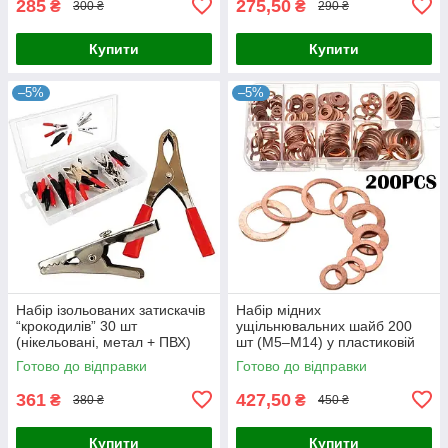
285
275,50
₴
₴
300 ₴
290 ₴
Купити
Купити
–5%
–5%
Набір ізольованих затискачів
Набір мідних
“крокодилів” 30 шт
ущільнювальних шайб 200
(нікельовані, метал + ПВХ)
шт (М5–М14) у пластиковій
коробці — плоскі кільця для
Готово до відправки
Готово до відправки
зливних пробок, масла,
палива та води
361
427,50
₴
₴
380 ₴
450 ₴
Купити
Купити