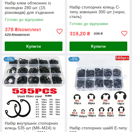
Набір клем обтискних із
Набір стопорних кілець C-
ізоляцією 280 шт. (15
типу зовнішніх 300 шт (чорні,
різновидів) для з'єднання
сталь)
електричних дротів без
Готово до відправки
паяння
Готово до відправки
378
₴/комплект
319,20
₴
336 ₴
420 ₴/комплект
Купити
Купити
–5%
–5%
Набір внутрішніх стопорних
кілець 535 шт (M8–M24) із
Набір стопорних шайб E-типу