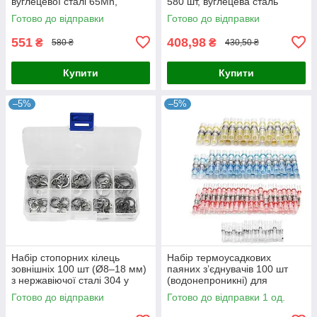
вуглецевої сталі 65Mn,
580 шт, вуглецева сталь
чорного кольору, у
Готово до відправки
Готово до відправки
пластиковому боксі
551
408,98
₴
₴
580 ₴
430,50 ₴
Купити
Купити
–5%
–5%
Набір стопорних кілець
Набір термоусадкових
зовнішніх 100 шт (Ø8–18 мм)
паяних з’єднувачів 100 шт
з нержавіючої сталі 304 у
(водонепроникні) для
пластиковій коробці
електричних дротів — із
Готово до відправки
Готово до відправки 1 од.
паяльним кільцем і
термоусадкою