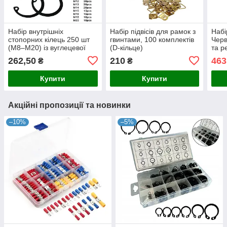
Набір внутрішніх
Набір підвісів для рамок з
Набі
стопорних кілець 250 шт
гвинтами, 100 комплектів
Черв
(M8–M20) із вуглецевої
(D-кільце)
та р
сталі 65Mn, чорного
магн
262,50
210
463
₴
₴
кольору, у пластиковому
Multi
боксі
Купити
Купити
Акційні пропозиції та новинки
–10%
–5%