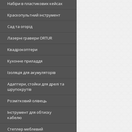
Набіри в пластикових кейсах
Краскопультний інструмент
Сад та огорід
Лазерні гравери ORTUR
Квадрокоптери
Кухонне приладдя
Ізоляція для акумуляторів
Адаптери, стойки для дрелі та
шрупокрутів
Розмітковий олівець
Інструмент для обтиску
кабелю
Степлер меблевий