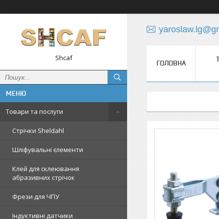
yaroslaw.lg@g
Shcaf
ГОЛОВНА
Товари та послуги
Стрічки Sheldahl
Шліфувальні єлементи
Клей для склеювання
абразивних стрічок
Фрези для ЧПУ
Індуктивні датчики