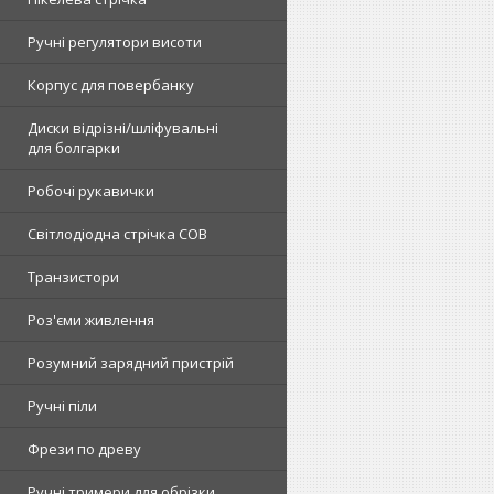
Ручні регулятори висоти
Корпус для повербанку
Диски відрізні/шліфувальні
для болгарки
Робочі рукавички
Світлодіодна стрічка COB
Транзистори
Роз'єми живлення
Розумний зарядний пристрій
Ручні піли
Фрези по древу
Ручні тримери для обрізки