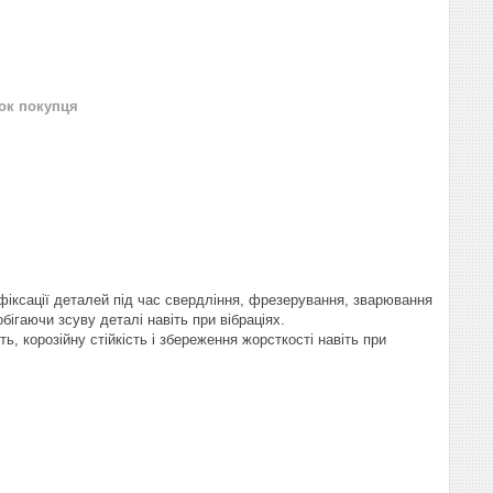
нок покупця
іксації деталей під час свердління, фрезерування, зварювання
обігаючи зсуву деталі навіть при вібраціях.
ть, корозійну стійкість і збереження жорсткості навіть при