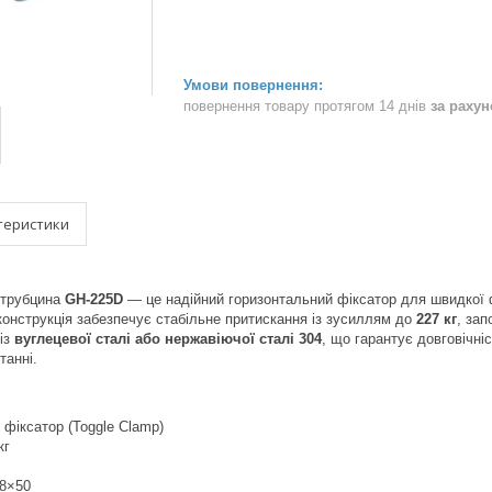
повернення товару протягом 14 днів
за раху
теристики
струбцина
GH-225D
— це надійний горизонтальний фіксатор для швидкої ф
конструкція забезпечує стабільне притискання із зусиллям до
227 кг
, зап
із
вуглецевої сталі або нержавіючої сталі 304
, що гарантує довговічніс
танні.
 фіксатор (Toggle Clamp)
кг
M8×50