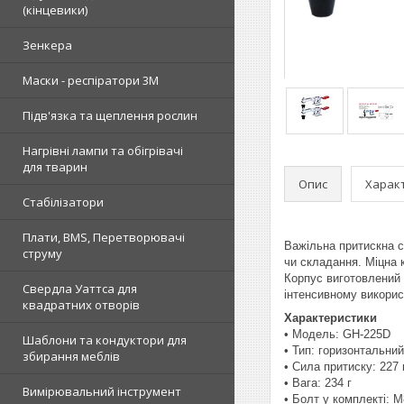
(кінцевики)
Зенкера
Маски - респіратори 3М
Підв'язка та щеплення рослин
Нагрівні лампи та обігрівачі
для тварин
Опис
Харак
Стабілізатори
Плати, BMS, Перетворювачі
Важільна притискна 
струму
чи складання. Міцна 
Корпус виготовлений 
Свердла Уаттса для
інтенсивному викорис
квадратних отворів
Характеристики
• Модель: GH-225D
Шаблони та кондуктори для
• Тип: горизонтальний
збирання меблів
• Сила притиску: 227 
• Вага: 234 г
Вимірювальний інструмент
• Болт у комплекті: 