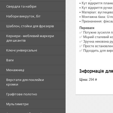
• Кут відкриття планк
Свердла та набіри
• Кут відкриття ручки:
• Матеріал: вуглецев
Набори викруток, біт
• Монтажна база: U-
• Призначення: фіксац
Шаблон, стойки для фрезерів
Переваги
✅ Потужне зусилля п
Кернери - меблевий маркери
✅ Міцний сталевий ко
для шкантів
✅ Зручна нековзна р
✅ Просте встановленн
Ключі універсальні
✅ Підходить для виро
Ваги
Менажниці
Інформація дл
Верстати для поклейки
Ціна:
294 ₴
кромки
Графітове полотно
Мультиметри