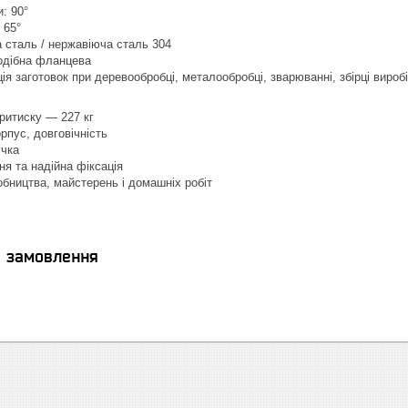
и: 90°
 65°
а сталь / нержавіюча сталь 304
подібна фланцева
ія заготовок при деревообробці, металообробці, зварюванні, збірці вироб
ритиску — 227 кг
рпус, довговічність
учка
я та надійна фіксація
бництва, майстерень і домашніх робіт
я замовлення